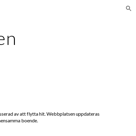
ion
en
esserad av att flytta hit. Webbplatsen uppdateras
gemensamma boende.