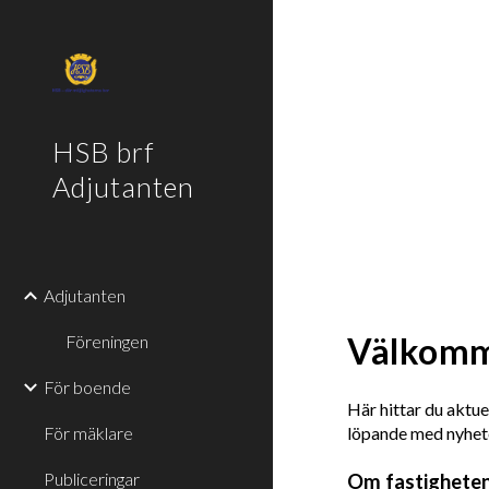
Sk
HSB brf
Adjutanten
Adjutanten
Välkomme
Föreningen
För boende
Här hittar du aktue
För mäklare
löpande med nyhete
Publiceringar
Om fastigheten